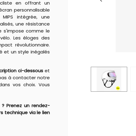
cliste en offrant un
 écran personnalisable
é MIPS intégrée, une
lisés, une résistance
ue s'impose comme le
 vélo. Les éloges des
act révolutionnaire.
 et un style inégalés
cription ci-dessous
et
pas à contacter notre
 dans vos choix. Vous
 ? Prenez un rendez-
 technique via le lien