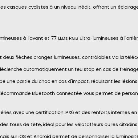
es casques cyclistes à un niveau inédit, offrant un éclairag
mineuses à l'avant et 77 LEDs RGB ultra-lumineuses à l'arri
e et deux flèches oranges lumineuses, contrôlables via la té
éclenche automatiquement un feu stop en cas de freinage, 
e une partie du choc en cas d'impact, réduisant les lésions
écommande Bluetooth connectée vous permet de personnalise
ries avec une certification IPX6 et des renforts internes en
es tours de tête, idéal pour les vélotaffeurs ou les citadins 
ais sur iOS et Android permet de personnaliser la luminosité,